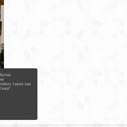
ботки
ие
okies такие как
тика".