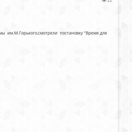
22
амы им.М.Горького,смотрели постановку "Время для