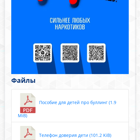
Файлы
Пособие для детей про буллинг (1.9
MiB)
Телефон доверия дети (101.2 KiB)