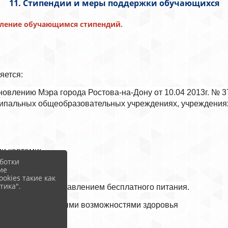
11. Стипендии и меры поддержки обучающихся
вление обучающимся стипендий.
яется:
новлению Мэра города Ростова-на-Дону от 10.04 2013г. №
ипальных общеобразовательных учреждениях, учреждениях
и картами;
ботки
100%;
ие
okies такие как
тика".
бывания с предоставлением бесплатного питания.
хся с ограниченными возможностями здоровья