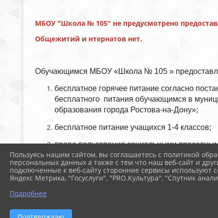
МБОУ "Школа № 105" не предусмотрено предоста
Общежитий и нтернатов нет.
Обучающимся МБОУ «Школа № 105 » предоставл
бесплатное горячее питание согласно поста
бесплатного питания обучающимся в муниц
образования города Ростова-на-Дону»;
бесплатное питание учащихся 1-4 классов;
право пользования социальными проездным
Пользуясь нашим сайтом, вы соглашаетесь с политикой обра
обеспеченность бесплатными учебниками - 
персональных данных а также с тем что наш веб-сайт и друг
подключенные к веб-сайту сторонние сервисы используют co
Яндекс Метрика, "Госуслуги", "PRO.Культура", "Спутник анали
на каникулах работает лагерь дневного пре
Подробнее
бесплатное двухразовое питание обучающи
Подтверждаю