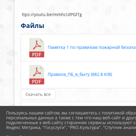
ttps://youtu.be/mmhcUlPGlTg
Файлы
Памятка 1 по правилам пожарной безопасн
Правила_ПБ_в_быту (882.8 KiB)
Скачать все
правила пожарной безопасности
Пользуясь нашим сайтом, вы соглашаетесь с политикой обра
персональных данных а также с тем что наш веб-сайт и друг
подключенные к веб-сайту сторонние сервисы используют co
Учебно-тренировочное занятие
Яндекс Метрика, "Госуслуги", "PRO.Культура", "Спутник анали