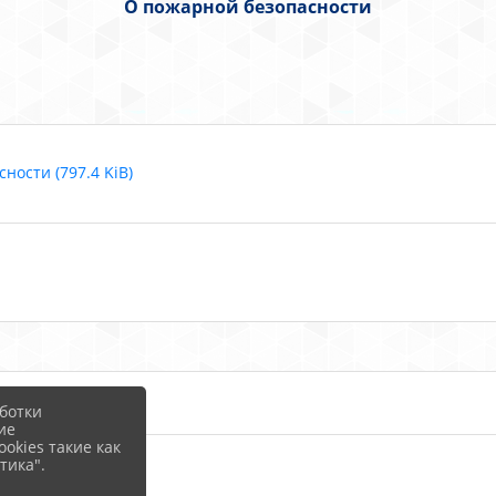
О пожарной безопасности
ости (797.4 KiB)
ботки
ие
okies такие как
тика".