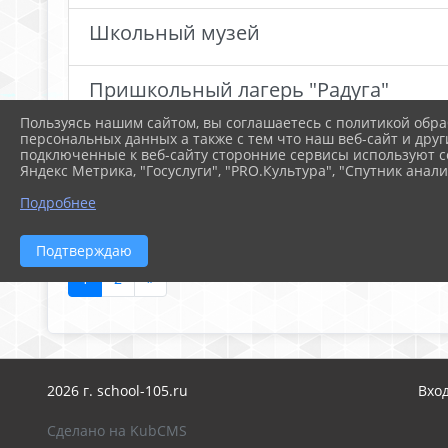
Школьный музей
Пришкольный лагерь "Радуга"
Пользуясь нашим сайтом, вы соглашаетесь с политикой обра
персональных данных а также с тем что наш веб-сайт и друг
Футбольный матч на Кубок мэра гор
подключенные к веб-сайту сторонние сервисы используют co
Яндекс Метрика, "Госуслуги", "PRO.Культура", "Спутник анали
прием в Юнармию
Подробнее
Подтверждаю
1
2
»
2026 г. school-105.ru
Вхо
Сделано на KubCMS