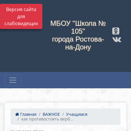
Версия сайта
для
МБОУ "Школа №
слабовидящих
105"
города Ростова-
на-Дону
Главная
ВАЖНОЕ
Учащимся
как противостоять верб...