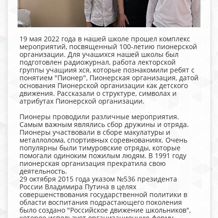
19 мая 2022 года в нашей школе прошел комплекс
мероприятий, посвященный 100-летию пионерской
организации. Для учашихся нашей школы был
подготовлен радиожурнал, работа лекторской
группы учащиия хся, которые познакомили ребят с
понятием "Пионер", Пионерская организация, датой
основания Пионерской организации как детского
движения. Рассказали о структуре, символах и
атрибутах Пионерской организации.
Пионеры проводили различные мероприятия.
Самым важным являлись сбор дружины и отряда.
Пионеры участвовали в сборе макулатуры и
металлолома, спортивных соревнованиях. Очень
популярны были тимуровские отряды, которые
помогали одиноким пожилым людям. В 1991 году
пионерская организация прекратила свою
деятельность.
29 октября 2015 года указом №536 президента
России Владимира Путина в целях
совершенствования государственной политики в
области воспитания подрастающего поколения
было создано "Российское движение школьников",
которое использует организационную форму