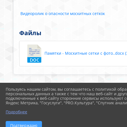
Видеоролик о опасности москитных сеткок
Файлы
Памятки - Москитные сетки с фото..docx (3
Пользуясь нашим сайтом, вы соглашаетесь с политикой обра
персональных данных а также с тем что наш веб-сайт и друг
подключенные к веб-сайту сторонние сервисы используют co
Яндекс Метрика, "Госуслуги", "PRO.Культура", "Спутник анали
Подробнее
Подтверждаю