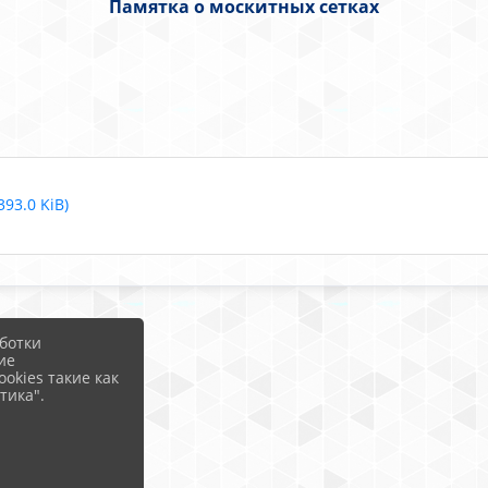
Памятка о москитных сетках
93.0 KiB)
ботки
ие
okies такие как
тика".