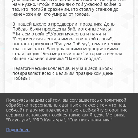
нам нужно, чтобы помнили о той ужасной войне, о
тех, кто погиб в сражении, кто стоял у станков до
изнеможения, кто умирал от голода.
В нашей школе в преддверии праздника День
Победы были проведены библиотечные часы
"Читаем о войне",Уроки мужества и памяти
"Георгиевская лента -символ воинской славы",
выставка рисунков "Рисуем Победу", тематические
классные часы. Завершающими мероприятиями
стали акция "Бессмертный полк" и торжественная
общешкольная линейка "Память сердца".
Педагогический коллектив и учащиеся школы
поздравляют всех с Великим праздником День
Победы!
Пользуясь нашим сайтом, вы соглашаетесь с политикой
обработки персональных данных а также с тем что наш
веб-сайт и другие подключенные к веб-сайту сторонние
2026 г. school-105.ru
сервисы используют cookies такие как Яндекс Метрика,
Вход
"Госуслуги", "PRO.Культура", "Спутник аналитика".
Карта сайта
Политика обработки персональных данных
Подробнее