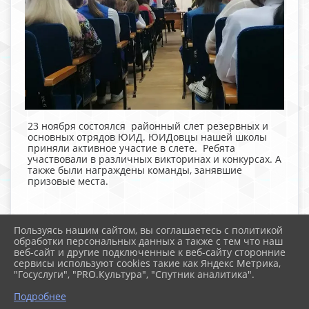
23 ноября состоялся районный слет резервных и
основных отрядов ЮИД. ЮИДовцы нашей школы
приняли активное участие в слете. Ребята
участвовали в различных викторинах и конкурсах. А
также были награждены команды, занявшие
призовые места.
Пользуясь нашим сайтом, вы соглашаетесь с политикой
обработки персональных данных а также с тем что наш
веб-сайт и другие подключенные к веб-сайту сторонние
2026 г. school-105.ru
сервисы используют cookies такие как Яндекс Метрика,
Вход
"Госуслуги", "PRO.Культура", "Спутник аналитика".
Карта сайта
Политика обработки персональных данных
Подробнее