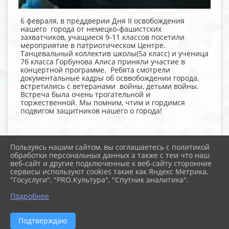
6 февраля, в преддверии Дня II освобождения
нашего города от немецко-фашистских
захватчиков, учащиеся 9-11 классов посетили
мероприятие в патриотическом Центре.
Танцевальный коллектив школы(5а класс) и ученица
7б класса Горбунова Алиса приняли участие в
концертной программе. Ребята смотрели
документальные кадры об осввобождении города,
встретились с ветеранами войны, детьми войны.
Встреча была очень трогательной и
торжественной. Мы помним, чтим и гордимся
подвигом защитников нашего о города!
Пользуясь нашим сайтом, вы соглашаетесь с политикой
обработки персональных данных а также с тем что наш
веб-сайт и другие подключенные к веб-сайту сторонние
2026 г. school-105.ru
сервисы используют cookies такие как Яндекс Метрика,
Вход
"Госуслуги", "PRO.Культура", "Спутник аналитика".
Карта сайта
Политика обработки персональных данных
Подробнее
Сделано на KubCMS
Разработка и поддержка
Подтверждаю