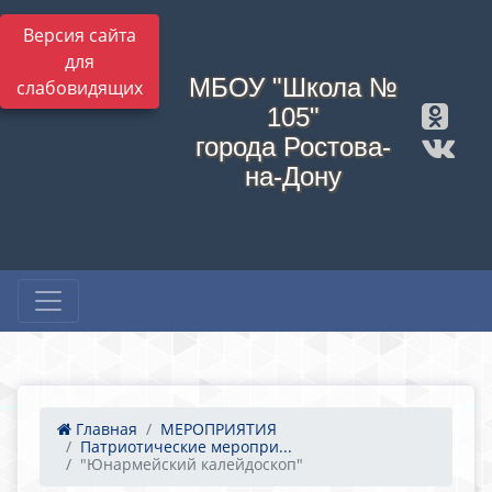
Версия сайта
для
МБОУ "Школа №
слабовидящих
105"
города Ростова-
на-Дону
Главная
МЕРОПРИЯТИЯ
Патриотические меропри...
"Юнармейский калейдоскоп"