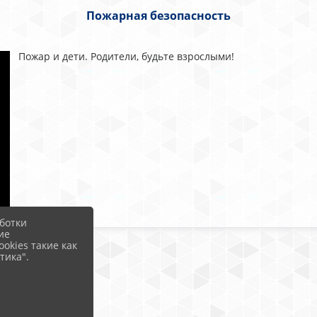
Пожарная безопасность
Пожар и дети. Родители, будьте взрослыми!
ботки
ие
okies такие как
тика".