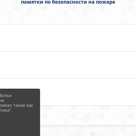
памятки по безопасности на пожаре
KiB)
ботки
ие
okies такие как
тика".