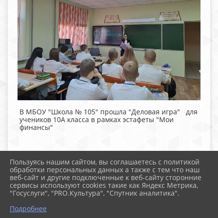
В МБОУ "Школа № 105" прошла "Деловая игра" для
учеников 10А класса в рамках эстафеты "Мои
финансы"
Пользуясь нашим сайтом, вы соглашаетесь с политикой
обработки персональных данных а также с тем что наш
веб-сайт и другие подключенные к веб-сайту сторонние
2026 г. school-105.ru
сервисы используют cookies такие как Яндекс Метрика,
Вход
"Госуслуги", "PRO.Культура", "Спутник аналитика".
Карта сайта
Политика обработки персональных данных
Подробнее