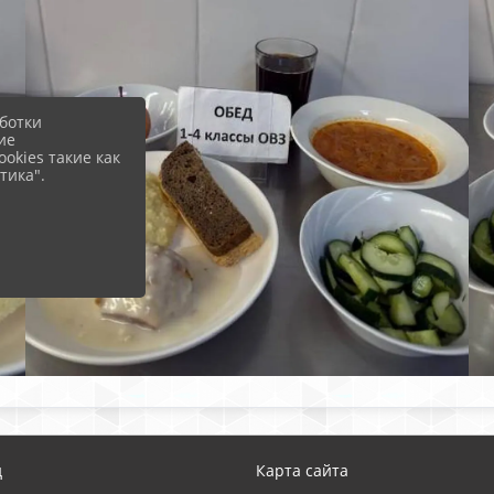
ботки
ие
okies такие как
тика".
д
Карта сайта