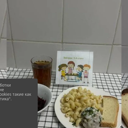
ботки
ие
okies такие как
тика".