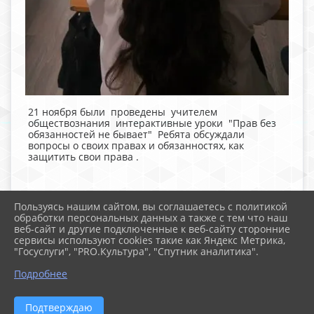
21 ноября были проведены учителем
обществознания интерактивные уроки "Прав без
обязанностей не бывает" Ребята обсуждали
вопросы о своих правах и обязанностях, как
защитить свои права .
Пользуясь нашим сайтом, вы соглашаетесь с политикой
обработки персональных данных а также с тем что наш
веб-сайт и другие подключенные к веб-сайту сторонние
2026 г. school-105.ru
сервисы используют cookies такие как Яндекс Метрика,
Вход
"Госуслуги", "PRO.Культура", "Спутник аналитика".
Карта сайта
Политика обработки персональных данных
Подробнее
Сделано на KubCMS
Разработка и поддержка
Подтверждаю