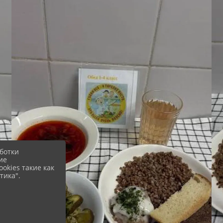
ботки
ие
okies такие как
тика".