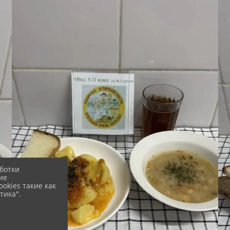
ботки
ие
okies такие как
тика".