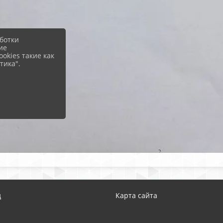
ботки
ие
okies такие как
тика".
д
Карта сайта