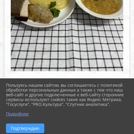
Пользуясь нашим сайтом, вы соглашаетесь с политикой
обработки персональных данных а также с тем что наш
веб-сайт и другие подключенные к веб-сайту сторонние
2026 г. school-105.ru
сервисы используют cookies такие как Яндекс Метрика,
Вход
"Госуслуги", "PRO.Культура", "Спутник аналитика".
Карта сайта
Политика обработки персональных данных
Подробнее
Сделано на KubCMS
Разработка и поддержка
Подтверждаю