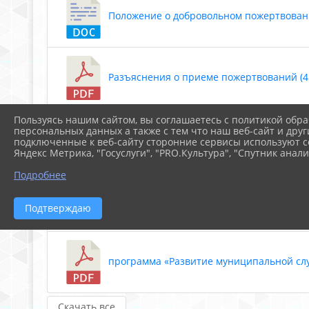
Положение о добровольном пожертвовании
Разъяснения о приеме пожертвований (41
Пользуясь нашим сайтом, вы соглашаетесь с политикой обра
персональных данных а также с тем что наш веб-сайт и друг
Положение о телефоне Антикоррупция МБ
подключенные к веб-сайту сторонние сервисы используют co
Яндекс Метрика, "Госуслуги", "PRO.Культура", "Спутник анали
Подробнее
ПОЛОЖЕНИЕ О ФУНКЦИОНАЛЬНЫХ ОБЯЗАН
Подтверждаю
программа «Развитие муниципальной служ
Скачать все