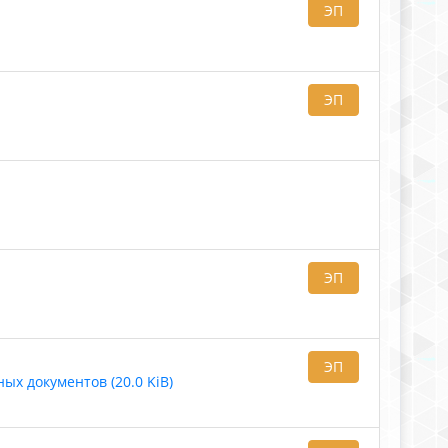
ЭП
ЭП
ЭП
ЭП
х документов (20.0 KiB)