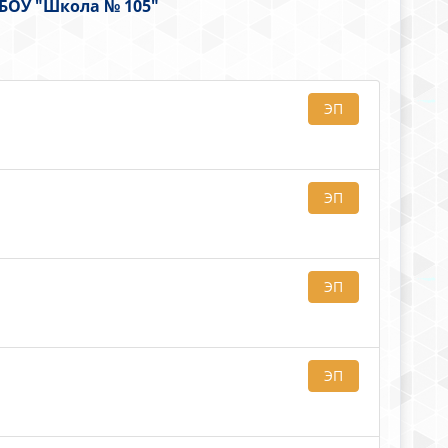
БОУ "Школа № 105"
ЭП
ЭП
ЭП
ЭП