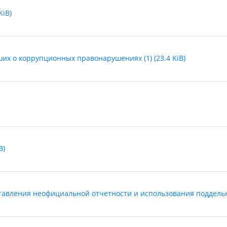
KiB)
х о коррупционных правонарушениях (1) (23.4 KiB)
B)
вления неофициальной отчетности и использования поддельны