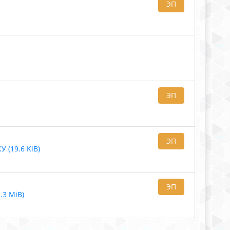
ЭП
ЭП
ЭП
19.6 KiB)
ЭП
.3 MiB)