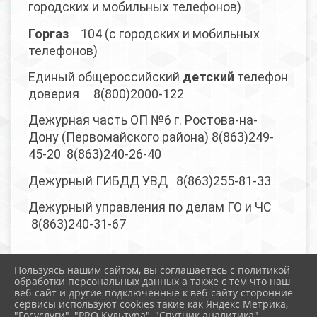
городских и мобильных телефонов)
Горгаз
104 (с городских и мобильных
телефонов)
Единый общероссийский
детский
телефон
доверия
8(800)2000-122
Дежурная часть ОП №6 г. Ростова-на-
Дону (Первомайского района) 8(863)249-
45-20
8(863)240-26-40
Дежурный ГИБДД УВД
8(863)255-81-33
Дежурный управления по делам ГО и ЧС
8(863)240-31-67
Пользуясь нашим сайтом, вы соглашаетесь с политикой
обработки персональных данных а также с тем что наш
веб-сайт и другие подключенные к веб-сайту сторонние
2026 г. school-105.ru
сервисы используют cookies такие как Яндекс Метрика,
Вход
"Госуслуги", "PRO.Культура", "Спутник аналитика".