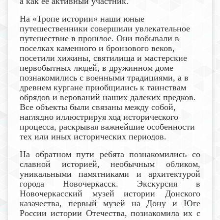
а как ее активный участник.
На «Тропе истории» наши юные
путешественники совершили увлекательное
путешествие в прошлое. Они побывали в
поселках каменного и бронзового веков,
посетили хижины, святилища и мастерские
первобытных людей, в дружинном доме
познакомились с военными традициями, а в
древнем кургане приобщились к таинствам
обрядов и верований наших далеких предков.
Все объекты были связаны между собой,
наглядно иллюстрируя ход исторического
процесса, раскрывая важнейшие особенности
тех или иных исторических периодов.
На обратном пути ребята познакомились со
славной историей, необычным обликом,
уникальными памятниками и архитектурой
города Новочеркасск.
Экскурсия в
Новочеркасский музей истории Донского
казачества, первый музей на Дону и Юге
России истории Отечества
,
познакомила их с