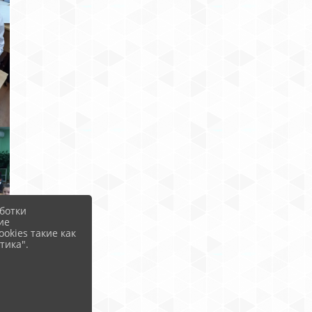
ботки
ие
okies такие как
тика".