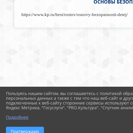
ОСНОВЫ БЕЗОП
https://www.kp.ru/best/rostov/osnovy-bezopasnosti-detej/
Пользуясь нашим сайтом, вы соглашаетесь с политикой обра
персональных данных а также с тем что наш веб-сайт и друг
подключенные к веб-сайту сторонние сервисы используют co
Яндекс Метрика, "Госуслуги", "PRO.Культура", "Спутник анали
Подробнее
Подтверждаю