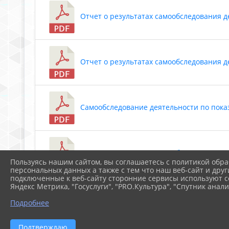
Отчет о результатах самообследования деят
Отчет о результатах самообследования дея
Самообследование деятельности по показа
Отчет о результатах самообследования дея
Пользуясь нашим сайтом, вы соглашаетесь с политикой обра
персональных данных а также с тем что наш веб-сайт и друг
подключенные к веб-сайту сторонние сервисы используют co
Яндекс Метрика, "Госуслуги", "PRO.Культура", "Спутник анали
Самообследование деятельности за 2021 п
Подробнее
Подтверждаю