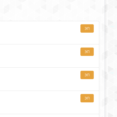
ЭП
ЭП
ЭП
ЭП